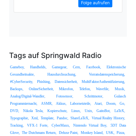
Folge aufrufen
Tags auf Springwald Radio
Gameboy,
Handhelds,
Gamegear,
Cern,
Facebook,
Elektronische
Gesundheitsakte,
Hausdurchsuchung,
Vorratsdatenspeicherung,
#CyberSecurity,
Phishing,
Datensicherheit,
MultiFaktorAuthentifizierung,
Backups,
OnlineSicherheit,
Mikrofon,
Telefon,
Wavefile,
Musik,
Analog/Digital-Wandler,
Fotosensor,
Schrittmotor,
Gulasch
Programmiernacht,
ASMR,
Akkus,
Labornetzteile,
Atari,
Doom,
Go,
DVD,
Nikola Tesla,
Kopierschutz,
Linux,
Unix,
GaitoBot,
LaTeX,
Typographie,
Xml,
Template,
Pandoc,
ShareLaTeX,
Virtual Reality History,
Tracking,
VFX-1 Forte,
CyberMaxx,
Nintendo Virtual Boy,
5DT Data
Glove,
The Dutchmans Return,
Deluxe Paint,
Monkey Island,
USK,
Pizza,