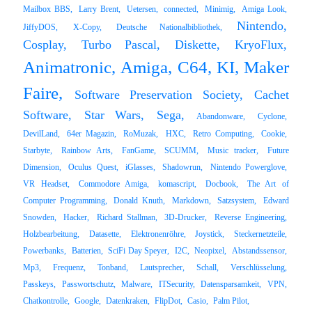
Mailbox BBS,
Larry Brent,
Uetersen,
connected,
Minimig,
Amiga Look,
Nintendo,
JiffyDOS,
X-Copy,
Deutsche Nationalbibliothek,
Cosplay,
Turbo Pascal,
Diskette,
KryoFlux,
Animatronic,
Amiga,
C64,
KI,
Maker
Faire,
Software Preservation Society,
Cachet
Software,
Star Wars,
Sega,
Abandonware,
Cyclone,
DevilLand,
64er Magazin,
RoMuzak,
HXC,
Retro Computing,
Cookie,
Starbyte,
Rainbow Arts,
FanGame,
SCUMM,
Music tracker,
Future
Dimension,
Oculus Quest,
iGlasses,
Shadowrun,
Nintendo Powerglove,
VR Headset,
Commodore Amiga,
komascript,
Docbook,
The Art of
Computer Programming,
Donald Knuth,
Markdown,
Satzsystem,
Edward
Snowden,
Hacker,
Richard Stallman,
3D-Drucker,
Reverse Engineering,
Holzbearbeitung,
Datasette,
Elektronenröhre,
Joystick,
Steckernetzteile,
Powerbanks,
Batterien,
SciFi Day Speyer,
I2C,
Neopixel,
Abstandssensor,
Mp3,
Frequenz,
Tonband,
Lautsprecher,
Schall,
Verschlüsselung,
Passkeys,
Passwortschutz,
Malware,
ITSecurity,
Datensparsamkeit,
VPN,
Chatkontrolle,
Google,
Datenkraken,
FlipDot,
Casio,
Palm Pilot,