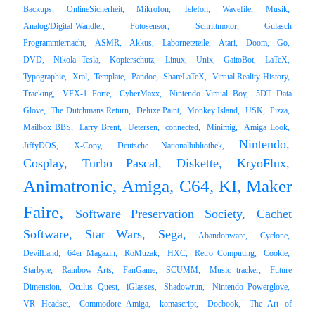
Backups,
OnlineSicherheit,
Mikrofon,
Telefon,
Wavefile,
Musik,
Analog/Digital-Wandler,
Fotosensor,
Schrittmotor,
Gulasch
Programmiernacht,
ASMR,
Akkus,
Labornetzteile,
Atari,
Doom,
Go,
DVD,
Nikola Tesla,
Kopierschutz,
Linux,
Unix,
GaitoBot,
LaTeX,
Typographie,
Xml,
Template,
Pandoc,
ShareLaTeX,
Virtual Reality History,
Tracking,
VFX-1 Forte,
CyberMaxx,
Nintendo Virtual Boy,
5DT Data
Glove,
The Dutchmans Return,
Deluxe Paint,
Monkey Island,
USK,
Pizza,
Mailbox BBS,
Larry Brent,
Uetersen,
connected,
Minimig,
Amiga Look,
Nintendo,
JiffyDOS,
X-Copy,
Deutsche Nationalbibliothek,
Cosplay,
Turbo Pascal,
Diskette,
KryoFlux,
Animatronic,
Amiga,
C64,
KI,
Maker
Faire,
Software Preservation Society,
Cachet
Software,
Star Wars,
Sega,
Abandonware,
Cyclone,
DevilLand,
64er Magazin,
RoMuzak,
HXC,
Retro Computing,
Cookie,
Starbyte,
Rainbow Arts,
FanGame,
SCUMM,
Music tracker,
Future
Dimension,
Oculus Quest,
iGlasses,
Shadowrun,
Nintendo Powerglove,
VR Headset,
Commodore Amiga,
komascript,
Docbook,
The Art of