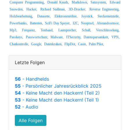
Computer Programming,
Donald Knuth,
Markdown,
Satzsystem,
Edward
Snowden,
Hacker,
Richard Stallman,
3D-Drucker,
Reverse Engineering,
Holzbearbeitung,
Datasette,
Elektronenröhre,
Joystick,
Steckernetzteile,
Powerbanks,
Batterien,
SciFi Day Speyer,
I2C,
Neopixel,
Abstandssensor,
Mp3,
Frequenz,
Tonband,
Lautsprecher,
Schall,
Verschlüsselung,
Passkeys,
Passwortschutz,
Malware,
ITSecurity,
Datensparsamkeit,
VPN,
Chatkontrolle,
Google,
Datenkraken,
FlipDot,
Casio,
Palm Pilot,
Letzte Folgen
56
- Handhelds
55
- Persönlicher Jahresrückblick 2025
54
- Keine Macht den Hackern! (Teil 2)
53
- Keine Macht den Hackern! (Teil 1)
52
- Audio
Alle Folgen