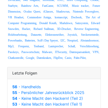
DevilLand,
64er Magazin,
RoMuzak,
HXC,
Retro Computing,
Cookie,
Starbyte,
Rainbow Arts,
FanGame,
SCUMM,
Music tracker,
Future
Dimension,
Oculus Quest,
iGlasses,
Shadowrun,
Nintendo Powerglove,
VR Headset,
Commodore Amiga,
komascript,
Docbook,
The Art of
Computer Programming,
Donald Knuth,
Markdown,
Satzsystem,
Edward
Snowden,
Hacker,
Richard Stallman,
3D-Drucker,
Reverse Engineering,
Holzbearbeitung,
Datasette,
Elektronenröhre,
Joystick,
Steckernetzteile,
Powerbanks,
Batterien,
SciFi Day Speyer,
I2C,
Neopixel,
Abstandssensor,
Mp3,
Frequenz,
Tonband,
Lautsprecher,
Schall,
Verschlüsselung,
Passkeys,
Passwortschutz,
Malware,
ITSecurity,
Datensparsamkeit,
VPN,
Chatkontrolle,
Google,
Datenkraken,
FlipDot,
Casio,
Palm Pilot,
Letzte Folgen
56
- Handhelds
55
- Persönlicher Jahresrückblick 2025
54
- Keine Macht den Hackern! (Teil 2)
53
- Keine Macht den Hackern! (Teil 1)