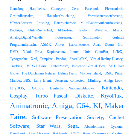
Gameboy,
Handhelds,
Gamegear,
Cern,
Facebook,
Elektronische
Gesundheitsakte,
Hausdurchsuchung,
Vorratsdatenspeicherung,
#CyberSecurity,
Phishing,
Datensicherheit,
MultiFaktorAuthentifizierung,
Backups,
OnlineSicherheit,
Mikrofon,
Telefon,
Wavefile,
Musik,
Analog/Digital-Wandler,
Fotosensor,
Schrittmotor,
Gulasch
Programmiernacht,
ASMR,
Akkus,
Labornetzteile,
Atari,
Doom,
Go,
DVD,
Nikola Tesla,
Kopierschutz,
Linux,
Unix,
GaitoBot,
LaTeX,
Typographie,
Xml,
Template,
Pandoc,
ShareLaTeX,
Virtual Reality History,
Tracking,
VFX-1 Forte,
CyberMaxx,
Nintendo Virtual Boy,
5DT Data
Glove,
The Dutchmans Return,
Deluxe Paint,
Monkey Island,
USK,
Pizza,
Mailbox BBS,
Larry Brent,
Uetersen,
connected,
Minimig,
Amiga Look,
Nintendo,
JiffyDOS,
X-Copy,
Deutsche Nationalbibliothek,
Cosplay,
Turbo Pascal,
Diskette,
KryoFlux,
Animatronic,
Amiga,
C64,
KI,
Maker
Faire,
Software Preservation Society,
Cachet
Software,
Star Wars,
Sega,
Abandonware,
Cyclone,