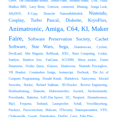
Glove,
The Dutchmans Return,
Deluxe Paint,
Monkey Island,
USK,
Pizza,
Mailbox BBS,
Larry Brent,
Uetersen,
connected,
Minimig,
Amiga Look,
Nintendo,
JiffyDOS,
X-Copy,
Deutsche Nationalbibliothek,
Cosplay,
Turbo Pascal,
Diskette,
KryoFlux,
Animatronic,
Amiga,
C64,
KI,
Maker
Faire,
Software Preservation Society,
Cachet
Software,
Star Wars,
Sega,
Abandonware,
Cyclone,
DevilLand,
64er Magazin,
RoMuzak,
HXC,
Retro Computing,
Cookie,
Starbyte,
Rainbow Arts,
FanGame,
SCUMM,
Music tracker,
Future
Dimension,
Oculus Quest,
iGlasses,
Shadowrun,
Nintendo Powerglove,
VR Headset,
Commodore Amiga,
komascript,
Docbook,
The Art of
Computer Programming,
Donald Knuth,
Markdown,
Satzsystem,
Edward
Snowden,
Hacker,
Richard Stallman,
3D-Drucker,
Reverse Engineering,
Holzbearbeitung,
Datasette,
Elektronenröhre,
Joystick,
Steckernetzteile,
Powerbanks,
Batterien,
SciFi Day Speyer,
I2C,
Neopixel,
Abstandssensor,
Mp3,
Frequenz,
Tonband,
Lautsprecher,
Schall,
Verschlüsselung,
Passkeys,
Passwortschutz,
Malware,
ITSecurity,
Datensparsamkeit,
VPN,
Chatkontrolle,
Google,
Datenkraken,
FlipDot,
Casio,
Palm Pilot,