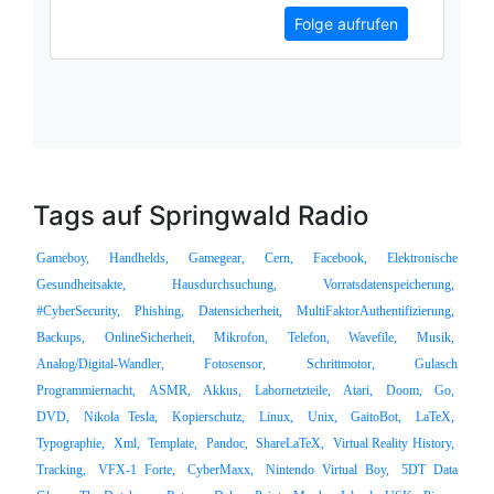
Folge aufrufen
Tags auf Springwald Radio
Gameboy,
Handhelds,
Gamegear,
Cern,
Facebook,
Elektronische
Gesundheitsakte,
Hausdurchsuchung,
Vorratsdatenspeicherung,
#CyberSecurity,
Phishing,
Datensicherheit,
MultiFaktorAuthentifizierung,
Backups,
OnlineSicherheit,
Mikrofon,
Telefon,
Wavefile,
Musik,
Analog/Digital-Wandler,
Fotosensor,
Schrittmotor,
Gulasch
Programmiernacht,
ASMR,
Akkus,
Labornetzteile,
Atari,
Doom,
Go,
DVD,
Nikola Tesla,
Kopierschutz,
Linux,
Unix,
GaitoBot,
LaTeX,
Typographie,
Xml,
Template,
Pandoc,
ShareLaTeX,
Virtual Reality History,
Tracking,
VFX-1 Forte,
CyberMaxx,
Nintendo Virtual Boy,
5DT Data