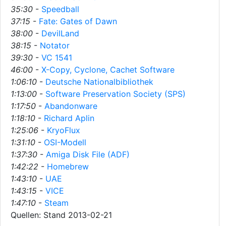
35:30
-
Speedball
37:15
-
Fate: Gates of Dawn
38:00
-
DevilLand
38:15
-
Notator
39:30
-
VC 1541
46:00
-
X-Copy, Cyclone, Cachet Software
1:06:10
-
Deutsche Nationalbibliothek
1:13:00
-
Software Preservation Society (SPS)
1:17:50
-
Abandonware
1:18:10
-
Richard Aplin
1:25:06
-
KryoFlux
1:31:10
-
OSI-Modell
1:37:30
-
Amiga Disk File (ADF)
1:42:22
-
Homebrew
1:43:10
-
UAE
1:43:15
-
VICE
1:47:10
-
Steam
Quellen: Stand 2013-02-21