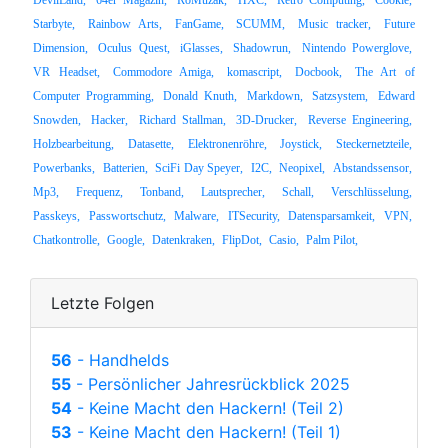
DevilLand,
64er Magazin,
RoMuzak,
HXC,
Retro Computing,
Cookie,
Starbyte,
Rainbow Arts,
FanGame,
SCUMM,
Music tracker,
Future
Dimension,
Oculus Quest,
iGlasses,
Shadowrun,
Nintendo Powerglove,
VR Headset,
Commodore Amiga,
komascript,
Docbook,
The Art of
Computer Programming,
Donald Knuth,
Markdown,
Satzsystem,
Edward
Snowden,
Hacker,
Richard Stallman,
3D-Drucker,
Reverse Engineering,
Holzbearbeitung,
Datasette,
Elektronenröhre,
Joystick,
Steckernetzteile,
Powerbanks,
Batterien,
SciFi Day Speyer,
I2C,
Neopixel,
Abstandssensor,
Mp3,
Frequenz,
Tonband,
Lautsprecher,
Schall,
Verschlüsselung,
Passkeys,
Passwortschutz,
Malware,
ITSecurity,
Datensparsamkeit,
VPN,
Chatkontrolle,
Google,
Datenkraken,
FlipDot,
Casio,
Palm Pilot,
Letzte Folgen
56
- Handhelds
55
- Persönlicher Jahresrückblick 2025
54
- Keine Macht den Hackern! (Teil 2)
53
- Keine Macht den Hackern! (Teil 1)