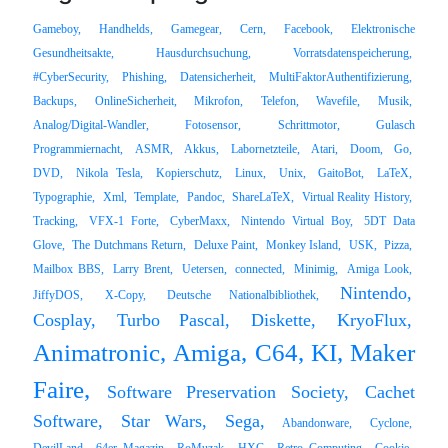
Gameboy,
Handhelds,
Gamegear,
Cern,
Facebook,
Elektronische
Gesundheitsakte,
Hausdurchsuchung,
Vorratsdatenspeicherung,
#CyberSecurity,
Phishing,
Datensicherheit,
MultiFaktorAuthentifizierung,
Backups,
OnlineSicherheit,
Mikrofon,
Telefon,
Wavefile,
Musik,
Analog/Digital-Wandler,
Fotosensor,
Schrittmotor,
Gulasch
Programmiernacht,
ASMR,
Akkus,
Labornetzteile,
Atari,
Doom,
Go,
DVD,
Nikola Tesla,
Kopierschutz,
Linux,
Unix,
GaitoBot,
LaTeX,
Typographie,
Xml,
Template,
Pandoc,
ShareLaTeX,
Virtual Reality History,
Tracking,
VFX-1 Forte,
CyberMaxx,
Nintendo Virtual Boy,
5DT Data
Glove,
The Dutchmans Return,
Deluxe Paint,
Monkey Island,
USK,
Pizza,
Mailbox BBS,
Larry Brent,
Uetersen,
connected,
Minimig,
Amiga Look,
Nintendo,
JiffyDOS,
X-Copy,
Deutsche Nationalbibliothek,
Cosplay,
Turbo Pascal,
Diskette,
KryoFlux,
Animatronic,
Amiga,
C64,
KI,
Maker
Faire,
Software Preservation Society,
Cachet
Software,
Star Wars,
Sega,
Abandonware,
Cyclone,