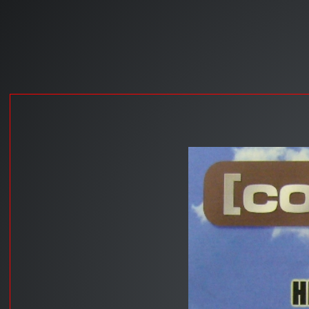
Springwald
Radio
-
Folge
Nr.
3
vom
15.
März
2013
Auf