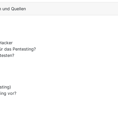
n und Quellen
Hacker
ür das Pentesting?
testen?
sting)
ing vor?