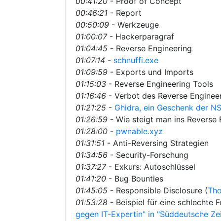
00:41:20
- Proof of Concept
00:46:21
- Report
00:50:09
- Werkzeuge
01:00:07
- Hackerparagraf
01:04:45
- Reverse Engineering
01:07:14
-
schnuffi.exe
01:09:59
- Exports und Imports
01:15:03
- Reverse Engineering Tools
01:16:46
- Verbot des Reverse Engineer
01:21:25
-
Ghidra, ein Geschenk der N
01:26:59
- Wie steigt man ins Reverse 
01:28:00
-
pwnable.xyz
01:31:51
- Anti-Reversing Strategien
01:34:56
- Security-Forschung
01:37:27
- Exkurs: Autoschlüssel
01:41:20
- Bug Bounties
01:45:05
- Responsible Disclosure (
Tho
01:53:28
- Beispiel für eine schlechte F
gegen IT-Expertin" in "Süddeutsche Ze