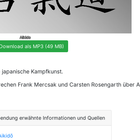
Aikido
Download als MP3 (49 MB)
e japanische Kampfkunst.
prechen Frank Mercsak und Carsten Rosengarth über Ai
Sendung erwähnte Informationen und Quellen
Aikidō