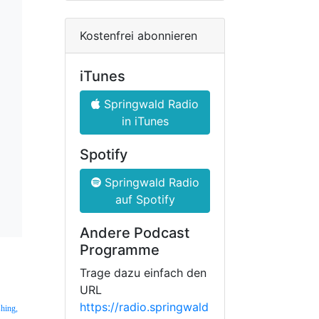
Kostenfrei abonnieren
iTunes
Springwald Radio
in iTunes
Spotify
Springwald Radio
auf Spotify
Andere Podcast
Programme
Trage dazu einfach den
URL
https://radio.springwald
shing,