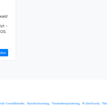
wald
zt -
 OS.
ufen
ische Gesundheitsakte,
Hausdurchsuchung,
Vorratsdatenspeicherung,
#CyberSecurity,
Phi