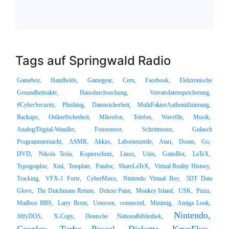
Tags auf Springwald Radio
Gameboy,
Handhelds,
Gamegear,
Cern,
Facebook,
Elektronische
Gesundheitsakte,
Hausdurchsuchung,
Vorratsdatenspeicherung,
#CyberSecurity,
Phishing,
Datensicherheit,
MultiFaktorAuthentifizierung,
Backups,
OnlineSicherheit,
Mikrofon,
Telefon,
Wavefile,
Musik,
Analog/Digital-Wandler,
Fotosensor,
Schrittmotor,
Gulasch
Programmiernacht,
ASMR,
Akkus,
Labornetzteile,
Atari,
Doom,
Go,
DVD,
Nikola Tesla,
Kopierschutz,
Linux,
Unix,
GaitoBot,
LaTeX,
Typographie,
Xml,
Template,
Pandoc,
ShareLaTeX,
Virtual Reality History,
Tracking,
VFX-1 Forte,
CyberMaxx,
Nintendo Virtual Boy,
5DT Data
Glove,
The Dutchmans Return,
Deluxe Paint,
Monkey Island,
USK,
Pizza,
Mailbox BBS,
Larry Brent,
Uetersen,
connected,
Minimig,
Amiga Look,
Nintendo,
JiffyDOS,
X-Copy,
Deutsche Nationalbibliothek,