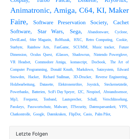
Cosplay,
Turbo Pascal,
Diskette,
KryoFlux,
Animatronic,
Amiga,
C64,
KI,
Maker
Faire,
Software Preservation Society,
Cachet
Software,
Star Wars,
Sega,
Abandonware,
Cyclone,
DevilLand,
64er Magazin,
RoMuzak,
HXC,
Retro Computing,
Cookie,
Starbyte,
Rainbow Arts,
FanGame,
SCUMM,
Music tracker,
Future
Dimension,
Oculus Quest,
iGlasses,
Shadowrun,
Nintendo Powerglove,
VR Headset,
Commodore Amiga,
komascript,
Docbook,
The Art of
Computer Programming,
Donald Knuth,
Markdown,
Satzsystem,
Edward
Snowden,
Hacker,
Richard Stallman,
3D-Drucker,
Reverse Engineering,
Holzbearbeitung,
Datasette,
Elektronenröhre,
Joystick,
Steckernetzteile,
Powerbanks,
Batterien,
SciFi Day Speyer,
I2C,
Neopixel,
Abstandssensor,
Mp3,
Frequenz,
Tonband,
Lautsprecher,
Schall,
Verschlüsselung,
Passkeys,
Passwortschutz,
Malware,
ITSecurity,
Datensparsamkeit,
VPN,
Chatkontrolle,
Google,
Datenkraken,
FlipDot,
Casio,
Palm Pilot,
Letzte Folgen